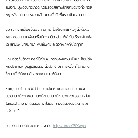
เบาะนั่งวิปัสสนา เบาะรองนั่งสมาธิ งานเบาะอาสนะ รับสั่งทำตาม
แบบงาน บุฟองน้ำอย่างดี ช่วยเรื่องสุขภาพได้หลายอย่างทั้ง ช่วย
พยุงหลัง ลดอาการปวดหลัง ขณะนั่งกับพื้นราบเป็นเวลานาน
นอกจากจากนี้ยังแข็งแรง ทนทาน โดยใช้น้ำหนักตัวผู้นั่งเป็นตัว
พยุง ออกแบบมาพิเศษเพื่อมีความยืดหยุ่น ให้เข้ากับสรีระแผ่นหลัง
ได้ แถมยัง น้ำหนักเบา พับเก็บง่าย สะดวกพกพาไปได้ทุกที่
ขณะเดียวกันยังสามารถใช้ทำบุญ ถวายสังฆทาน เป็นประโยชน์ต่อ
พระสงฆ์ และ ผู้ปฏิบัติธรรม นั่งสมาธิ อีกทางหนึ่ง ก็ได้เช่นกัน 
ซึ่งเบาะนั่งวิปัสสนามีหลากหลายแบบให้เลือก 
หากคุณสนใจ เบาะวิปัสสนา เบาะสมาธิ เบาะโกเอ็นก้า เบาะนั่ง
สบาย เบาะนั่งวิปัสสนา เบาะนั่งนิ่ม เบาะนั่ง เบาะนั่งวิปัสสนาเหมือน
ในคอร์ส สามารถติดต่อเรามาได้เลย การันตีด้วยประสบการณ์
กว่า 30 ปี
สนใจติดต่อ บริษัทลมหายใจ จำกัด 
https://lin.ee/T5DOepb