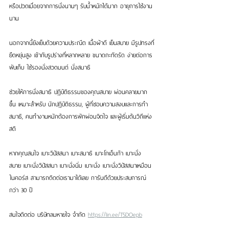
หรือปวดเมื่อยจากการนั่งนานๆ รับน้ำหนักได้มาก อายุการใช้งาน
นาน
นอกจากนี้ยังเย็บด้วยความประณีต เนื้อผ้าดี เย็นสบาย มีรูปทรงที่
ยืดหยุ่นสูง เข้ากับรูปร่างที่หลากหลาย ขนาดกะทัดรัด ง่ายต่อการ
พับเก็บ ใช้รองนั่งสวดมนต์ นั่งสมาธิ 
ช่วยให้การนั่งสมาธิ ปฏิบัติธรรมของคุณสบาย ผ่อนคลายมาก
ขึ้น เหมาะสำหรับ นักปฏิบัติธรรม, ผู้ที่ชอบความสงบและการทำ
สมาธิ, คนทำงานหนักต้องการพักผ่อนจิตใจ เเละผู้เริ่มต้นวิถีแห่ง
สติ
หากคุณสนใจ เบาะวิปัสสนา เบาะสมาธิ เบาะโกเอ็นก้า เบาะนั่ง
สบาย เบาะนั่งวิปัสสนา เบาะนั่งนิ่ม เบาะนั่ง เบาะนั่งวิปัสสนาเหมือน
ในคอร์ส สามารถติดต่อเรามาได้เลย การันตีด้วยประสบการณ์
กว่า 30 ปี
สนใจติดต่อ บริษัทลมหายใจ จำกัด 
https://lin.ee/T5DOepb