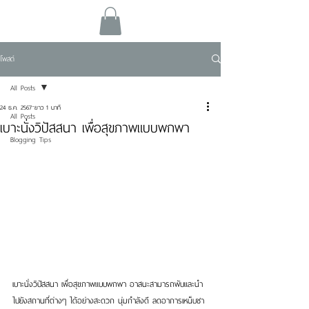
โพสต์
All Posts
24 ธ.ค. 2567
ยาว 1 นาที
All Posts
เบาะนั่งวิปัสสนา เพื่อสุขภาพแบบพกพา
Blogging Tips
เบาะนั่งวิปัสสนา เพื่อสุขภาพแบบพกพา อาสนะสามารถพับและนำ
ไปยังสถานที่ต่างๆ ได้อย่างสะดวก นุ่มกำลังดี ลดอาการเหน็บชา