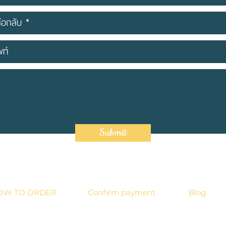
Submit
OW TO ORDER
Confirm payment
Blog