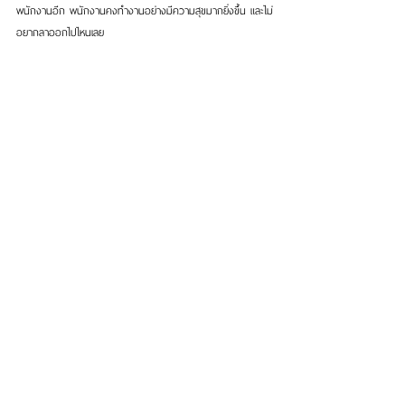
พนักงานอีก พนักงานคงทำงานอย่างมีความสุขมากยิ่งขึ้น และไม่
อยากลาออกไปไหนเลย
ปัจจุบันมีศัพท์ในวงการ HR(Human Resource) เรียกกันว่า 
Employer branding ที่นอกจากลูกพี่จะต้องมีภาพลักษณ์ที่ดีต่อ
ลูกค้า แล้ว ลูกพี่ยังต้องมีภาพลักษณ์ที่ดีต่อลูกน้องเพื่อให้
สามารถดึงดูดคนเก่งๆ และดีๆ เข้ามาในองค์กรอีกด้วย