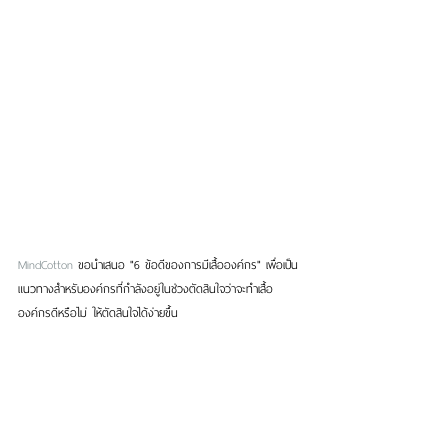
MindCotton
 ขอนำเสนอ "6 ข้อดีของการมีเสื้อองค์กร" เพื่อเป็น
แนวทางสำหรับองค์กรที่กำลังอยู่ในช่วงตัดสินใจว่าจะทำเสื้อ
องค์กรดีหรือไม่ ให้ตัดสินใจได้ง่ายขึ้น