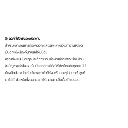
3) ลดค่าใช้จ่ายของพนักงาน
สำหรับหลายคนการต้องคิดว่าแต่ละวันจะแต่งตัวไปทำงานยังไงดี 
เป็นอีกหนึ่งเรื่องที่น่าหนักใจไม่น้อย 
หรือแต่งแบบนี้บ่อยๆคนจะทักว่าเรามีเสื้อผ้าแค่ชุดเดียวหรือเปล่านะ
ซึ่งปัญหาเหล่านี้จะหมดไปเมื่อองค์กรมีเสื้อให้ใส่เหมือนกันทุกคน ไม่
ต้องคิดกังวลว่าแต่ละวันจะแต่งตัวยังไง หรือนานๆไปคนจะจำชุดที่
เราใส่ได้ ประหยัดทั้งเวลาและค่าใช้จ่ายในการซื้อเสื้อผ้าแน่นอน