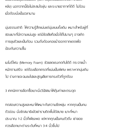
หลัง) นอกจากนี้ยังไม่สะสมไรฝุ่น และระบายอากาศได้ดี ไม่ร้อน
เมื่อต้องนั่งเป็นเวลานาน
นุ่นธรรมชาติ: ให้ความรู้สึกแน่นแต่นุ่มแบบดั้งเดิม เหมาะสำหรับผู้ที่
ชอบเบาะที่มีความแน่นสูง แต่มีข้อเสียคือเมื่อใช้ไปนานๆ อาจเกิด
การยุบตัวและเป็นก้อน รวมถึงต้องคอยนำออกตากแดดเพื่อ
ป้องกันความชื้น
เมโมรี่โฟม (Memory Foam): ช่วยลดแรงกดทับได้ดี กระจายน้ำ
หนักตามสรีระ แต่ต้องเลือกเกรดที่แน่นเป็นพิเศษ เพราะหากนุ่มเกิน
ไป ร่างกายจะจมลงไปและสูญเสียการทรงตัวที่ถูกต้อง
3 เทคนิคการเลือกซื้อเบาะนั่งวิปัสสนาให้คุ้มค่าและตรงจุด
ทดสอบความสูงและหนาให้เหมาะกับความยืดหยุ่น: หากคุณเป็นคน
ตัวอ่อน นั่งขัดสมาธิแล้วเข่าราบติดพื้นได้สบาย เบาะที่หนา
ประมาณ 1-2 นิ้วก็เพียงพอ แต่หากคุณเป็นคนตัวตึง เข่าลอย 
ควรเลือกเบาะต่างระดับที่หนา 3-4 นิ้วขึ้นไป