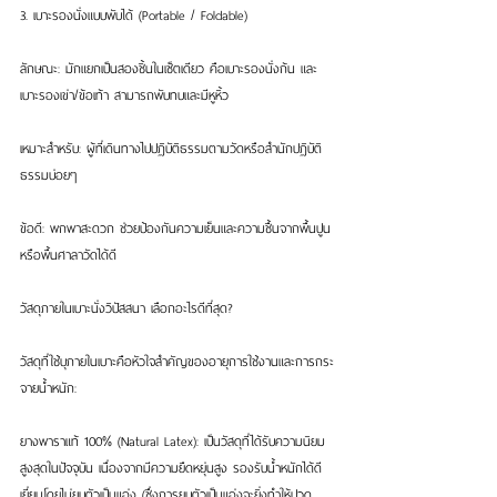
3. เบาะรองนั่งแบบพับได้ (Portable / Foldable)
ลักษณะ: มักแยกเป็นสองชิ้นในเซ็ตเดียว คือเบาะรองนั่งก้น และ
เบาะรองเข่า/ข้อเท้า สามารถพับทบและมีหูหิ้ว
เหมาะสำหรับ: ผู้ที่เดินทางไปปฏิบัติธรรมตามวัดหรือสำนักปฏิบัติ
ธรรมบ่อยๆ
ข้อดี: พกพาสะดวก ช่วยป้องกันความเย็นและความชื้นจากพื้นปูน
หรือพื้นศาลาวัดได้ดี
วัสดุภายในเบาะนั่งวิปัสสนา เลือกอะไรดีที่สุด?
วัสดุที่ใช้บุภายในเบาะคือหัวใจสำคัญของอายุการใช้งานและการกระ
จายน้ำหนัก:
ยางพาราแท้ 100% (Natural Latex): เป็นวัสดุที่ได้รับความนิยม
สูงสุดในปัจจุบัน เนื่องจากมีความยืดหยุ่นสูง รองรับน้ำหนักได้ดี
เยี่ยมโดยไม่ยุบตัวเป็นแอ่ง (ซึ่งการยุบตัวเป็นแอ่งจะยิ่งทำให้ปวด