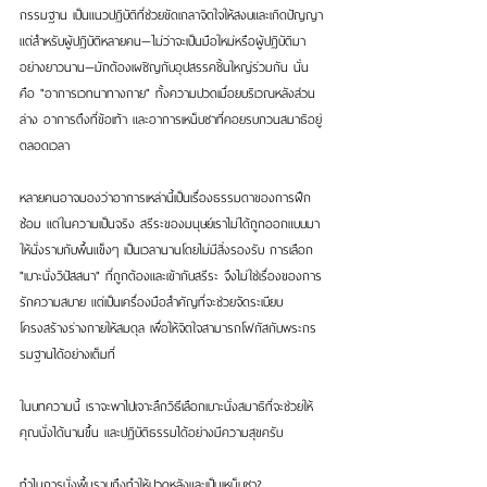
กรรมฐาน เป็นแนวปฏิบัติที่ช่วยขัดเกลาจิตใจให้สงบและเกิดปัญญา 
แต่สำหรับผู้ปฏิบัติหลายคน—ไม่ว่าจะเป็นมือใหม่หรือผู้ปฏิบัติมา
อย่างยาวนาน—มักต้องเผชิญกับอุปสรรคชิ้นใหญ่ร่วมกัน นั่น
คือ "อาการเวทนาทางกาย" ทั้งความปวดเมื่อยบริเวณหลังส่วน
ล่าง อาการตึงที่ข้อเท้า และอาการเหน็บชาที่คอยรบกวนสมาธิอยู่
ตลอดเวลา
หลายคนอาจมองว่าอาการเหล่านี้เป็นเรื่องธรรมดาของการฝึก
ซ้อม แต่ในความเป็นจริง สรีระของมนุษย์เราไม่ได้ถูกออกแบบมา
ให้นั่งราบกับพื้นแข็งๆ เป็นเวลานานโดยไม่มีสิ่งรองรับ การเลือก 
"เบาะนั่งวิปัสสนา" ที่ถูกต้องและเข้ากับสรีระ จึงไม่ใช่เรื่องของการ
รักความสบาย แต่เป็นเครื่องมือสำคัญที่จะช่วยจัดระเบียบ
โครงสร้างร่างกายให้สมดุล เพื่อให้จิตใจสามารถโฟกัสกับพระกร
รมฐานได้อย่างเต็มที่
ในบทความนี้ เราจะพาไปเจาะลึกวิธีเลือกเบาะนั่งสมาธิที่จะช่วยให้
คุณนั่งได้นานขึ้น และปฏิบัติธรรมได้อย่างมีความสุขครับ
ทำไมการนั่งพื้นราบถึงทำให้ปวดหลังและเป็นเหน็บชา?