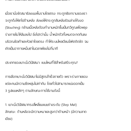
เมื่อเรานั่งขัดสมาธิลงบนพื้นราบโดยตรง กระดูกเชิงกรานของเรา
จะถูกดึงให้เทไปด้านหลัง ส่งผลให้กระดูกสันหลังส่วนล่างโค้งงอ 
(Slouching) กล้ามเนื้อหลังต้องทำงานหนักขึ้นเป็นทวีคูณเพื่อพยุง
ร่างกายไม่ให้ล้มลงไป ยิ่งไปกว่านั้น น้ำหนักตัวทั้งหมดจะกดทับลง
บริเวณข้อเท้าและหัวเข่าโดยตรง ทำให้ระบบไหลเวียนโลหิตติดขัด จน
เกิดเป็นอาการเหน็บชาในเวลาเพียงไม่กี่นาที
ประเภทของเบาะนั่งวิปัสสนา: แบบไหนที่ใช่สำหรับสรีระคุณ?
การเลือกเบาะนั่งวิปัสสนาไม่มีสูตรสำเร็จตายตัว เพราะร่างกายของ
แต่ละคนมีความยืดหยุ่นไม่เท่ากัน โดยทั่วไปสามารถแบ่งออกเป็น 
3 รูปแบบหลักๆ ตามลักษณะการใช้งานดังนี้:
1. เบาะนั่งวิปัสสนาทรงสี่เหลี่ยมแบบต่างระดับ (Step Mat)
ลักษณะ: ด้านหลังจะมีความหนาและสูงกว่าด้านหน้า (มีความลาด
เอียง)