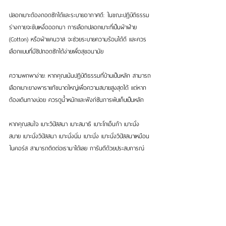
ปลอกเบาะต้องถอดซักได้และระบายอากาศดี: ในขณะปฏิบัติธรรม 
ร่างกายจะขับเหงื่อออกมา การเลือกปลอกเบาะที่เป็นผ้าฝ้าย 
(Cotton) หรือผ้าแคนวาส จะช่วยระบายความร้อนได้ดี และควร
เลือกแบบที่มีซิปถอดซักได้ง่ายเพื่อสุขอนามัย
ความพกพาง่าย: หากคุณเน้นปฏิบัติธรรมที่บ้านเป็นหลัก สามารถ
เลือกเบาะยางพาราแท้ขนาดใหญ่เพื่อความสบายสูงสุดได้ แต่หาก
ต้องเดินทางบ่อย ควรดูน้ำหนักและฟังก์ชันการพับเก็บเป็นหลัก
หากคุณสนใจ เบาะวิปัสสนา เบาะสมาธิ เบาะโกเอ็นก้า เบาะนั่ง
สบาย เบาะนั่งวิปัสสนา เบาะนั่งนิ่ม เบาะนั่ง เบาะนั่งวิปัสสนาเหมือน
ในคอร์ส สามารถติดต่อเรามาได้เลย การันตีด้วยประสบการณ์
กว่า 30 ปี
สนใจติดต่อ บริษัทลมหายใจ จำกัด 
https://lin.ee/T5DOepb
ติดต่อ 
http://bit.ly/Mindcotton