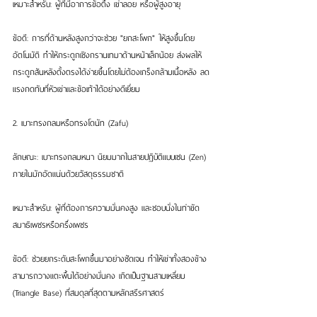
เหมาะสำหรับ: ผู้ที่มีอาการข้อตึง เข่าลอย หรือผู้สูงอายุ
ข้อดี: การที่ด้านหลังสูงกว่าจะช่วย "ยกสะโพก" ให้สูงขึ้นโดย
อัตโนมัติ ทำให้กระดูกเชิงกรานเทมาด้านหน้าเล็กน้อย ส่งผลให้
กระดูกสันหลังตั้งตรงได้ง่ายขึ้นโดยไม่ต้องเกร็งกล้ามเนื้อหลัง ลด
แรงกดทับที่หัวเข่าและข้อเท้าได้อย่างดีเยี่ยม
2. เบาะทรงกลมหรือทรงโดนัท (Zafu)
ลักษณะ: เบาะทรงกลมหนา นิยมมากในสายปฏิบัติแบบเซน (Zen) 
ภายในมักอัดแน่นด้วยวัสดุธรรมชาติ
เหมาะสำหรับ: ผู้ที่ต้องการความมั่นคงสูง และชอบนั่งในท่าขัด
สมาธิเพชรหรือครึ่งเพชร
ข้อดี: ช่วยยกระดับสะโพกขึ้นมาอย่างชัดเจน ทำให้เข่าทั้งสองข้าง
สามารถวางแตะพื้นได้อย่างมั่นคง เกิดเป็นฐานสามเหลี่ยม 
(Triangle Base) ที่สมดุลที่สุดตามหลักสรีรศาสตร์