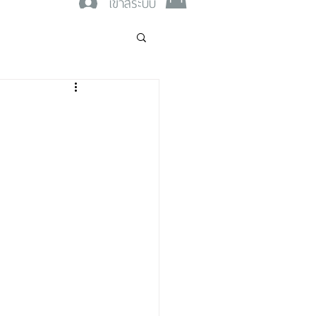
เข้าสู่ระบบ