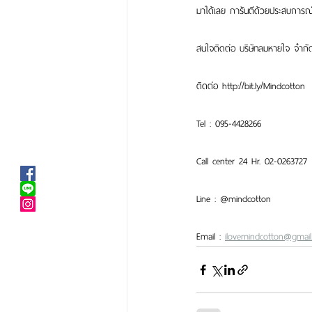
มาได้เลย การันตีด้วยประสบการณ์
สนใจติดต่อ บริษัทลมหายใจ จำกั
ติดต่อ http://bit.ly/Mindcotton 
Tel : 095-4428266
Call center 24 Hr. 02-0263727
Line : @mindcotton 
Email : 
ilovemindcotton@gmai