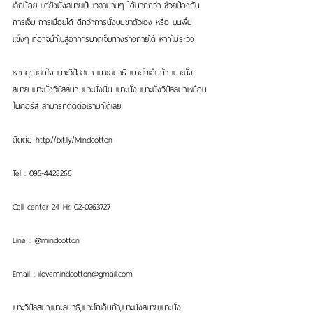
เล็กน้อย แต่ยังนั่งสบายเป็นเวลานานๆ ได้มากกว่า ช่วยป้องกัน
การเจ็บ การเมื่อยได้ ดีกว่าการนั่งบนขาตัวเอง หรือ บนพื้น
แข็งๆ ที่อาจนำไปสู่อาการบาดเจ็บทางร่างกายได้ หากไม่ระวัง 
หากคุณสนใจ เบาะวิปัสสนา เบาะสมาธิ เบาะโกเอ็นก้า เบาะนั่ง
สบาย เบาะนั่งวิปัสสนา เบาะนั่งนิ่ม เบาะนั่ง เบาะนั่งวิปัสสนาเหมือน
ในคอร์ส สามารถติดต่อเรามาได้เลย
ติดต่อ http://bit.ly/Mindcotton 
Tel : 095-4428266
Call center 24 Hr. 02-0263727
Line : @mindcotton 
Email : ilovemindcotton@gmail.com
เบาะวิปัสสนา,เบาะสมาธิ,เบาะโกเอ็นก้า,เบาะนั่งสบาย,เบาะนั่ง