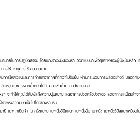
ความสบายในการปฏิบัติธรรม โดยเบาะราองนั่งของเรา ออกแบบมาเพื่อสุขภาพของผู้นั่งเป็นหลัก 
ารใช้ อายุการใช้งานยาวนาน
ให้มีการไหลเวียนและการถ่ายเทอากาศที่ดีกว่าไม่อับชื้น ผ่านกระบวนการผลิตอย่างดี ปลอดภัยต
 ยืดหยุ่นและกระจายน้ำหนักได้ดี ถอดซักทำความสะอาดง่าย
พของเรา จะทำให้คุณได้สัมผัสถึงความนุ่มสบาย ลดอาการปวดหลังปวดเอว ลดอาการเหนื่อยล้าจากก
รไหว้พระสวดมนต์เป็นไปได้อย่างราบรื่น 
ิ เบาะโกเอ็นก้า เบาะนั่งสบาย เบาะนั่งวิปัสสนา เบาะนั่งนิ่ม เบาะนั่ง เบาะนั่งวิปัสสนาเหมือ