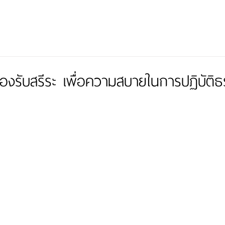
 รองรับสรีระ เพื่อความสบายในการปฏิบัติ