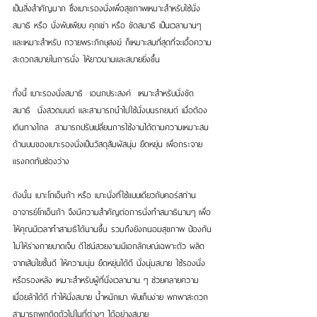
เป็นสิ่งสำคัญมาก ซึ่งเบาะรองนั่งเพื่อสุขภาพเหมาะสำหรับใช้นั่ง
สมาธิ หรือ นั่งพับเพียบ คุกเข่า หรือ ขัดสมาธิ เป็นเวลานานๆ 
และเหมาะสำหรับ ถวายพระภิกษุสงฆ์ ก็เหมาะสมที่สุดที่จะเอื้อความ
สะดวกสบายในการนั่ง ให้ยาวนานและสบายยิ่งขึ้น 
ทั้งนี้ เบาะรองนั่งสมาธิ  เอนกประสงค์  เหมาะสำหรับนั่งขัด
สมาธิ  นั่งสวดมนต์ และสามารถนำไปใช้นั่งบนรถยนต์ เมื่อต้อง
เดินทางไกล  สามารถปรับเปลี่ยนการใช้งานได้ตามความเหมาะสม 
ด้านบนของเบาะรองนั่งเป็นวัสดุสัมผัสนุ่ม ยืดหยุ่น เพื่อกระจาย
แรงกดทับช่องว่าง
ดังนั้น เบาะโกเอ็นก้า หรือ เบาะนั่งที่ใช้แบบเดียวกับคอร์สท่าน
อาจารย์โกเอ็นก้า จึงมีความสำคัญต่อการนั่งทำสมาธินานๆ เพื่อ
ให้คุณมีเวลาทำสามธิได้นานขึ้น รวมถึงยังถนอมสุขภาพ ป้องกัน
ไม่ให้ร่างกายบาดเจ็บ ดีไซน์สวยงามมีเอกลักษณ์เฉพาะตัว ผลิต
จากเส้นใยชั้นดี ให้ความนุ่ม ยืดหยุ่นได้ดี นั่งนุ่มสบาย ใช้รองนั่ง 
หรือรองหลัง เหมาะสำหรับผู้ที่นั่งเวลานาน ๆ ช่วยคลายความ
เมื่อยล้าได้ดี ทำให้นั่งสบาย น้ำหนักเบา พับเก็บง่าย พกพาสะดวก 
สามารถพกติดตัวไปในที่ต่างๆ ได้อย่างสบาย