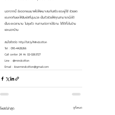
นอกจากนี้ ยังออกแบบมาเพื่อให้เหมาะสมกับสรีระของผู้ใช้ ช่วยลด
แรงกดทับและให้สัมผัสที่นุ่มนวล เป็นตัวช่วยให้คุณสามารถนั่งได้
เป็นระยะเวลานาน ไม่ยุบตัว ทนทานต่อการใช้งาน ใช้ได้ทั้งในบ้าน
และนอกบ้าน
สนใจติดต่อ http://bit.ly/Mindcotton 
Tel : 095-4428266
Call center 24 Hr. 02-0263727
Line : @mindcotton 
Email : ilovemindcotton@gmail.com
ดูทั้งหมด
โพสต์ล่าสุด