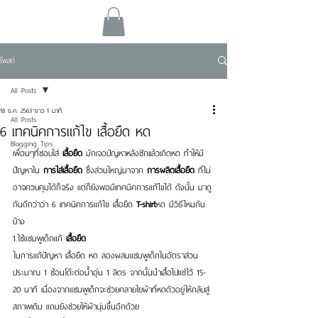
โพสต์
All Posts
18 ธ.ค. 2563
ยาว 1 นาที
All Posts
6 เทคนิคการแก้ไข เสื้อยืด หด
Blogging Tips
เพื่อนๆที่ชอบใส่ 
เสื้อยืด
 มักเจอปัญหาหลังซักเเล้วเกิดหด ทำให้มี
ปัญหาใน 
การใส่เสื้อยืด
 ซึ่งส่วนใหญ่มาจาก 
การผลิตเสื้อยืด
 ที่ไม่
อาจควบคุมได้ก็จริง แต่ก็ยังพอมีเทคนิคการแก้ไขได้ ดังนั้น มาดู
กันดีกว่าว่า 6 เทคนิคการแก้ไข เสื้อยืด 
T-shirt
หด มีวิธีไหนกัน
บ้าง
1.ใช้แชมพูเด็กแก้ 
เสื้อยืด
ในการแก้ปัญหา เสื้อยืด หด ลองผสมแชมพูเด็กในอัตราส่วน
ประมาณ 1 ช้อนโด๊ะต่อน้ำอุ่น 1 ลิตร จากนั้นนำเสื้อไปแช่ไว้ 15-
20 นาที เนื่องจากแชมพูเด็กจะช่วยคลายใยผ้าที่หดตัวอยู่ให้กลับสู่
สภาพเดิม แถมยังช่วยให้ผ้านุ่มขึ้นอีกด้วย 