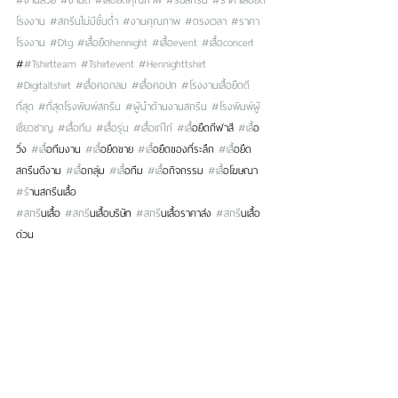
โรงงาน
#สกรีนไม่มีขั้นต่ำ
#งานคุณภาพ
#ตรงเวลา
#ราคา
โรงงาน
#Dtg
#เสื้อยืดhennight
#เสื้อevent
#เสื้อconcert
#
#Tshirtteam
#Tshirtevent
#Hennighttshirt
#Digitaltshirt
#เสื้อคอกลม
#เสื้อคอปก
#โรงงานเสื้อยืดดี
ที่สุด
#ที่สุดโรงพิมพ์สกรีน
#ผู้นำด้านงานสกรีน
#โรงพิมพ์ผู้
เชี่ยวชาญ
#เสื้อทีม
#เสื้อรุ่น
#เสื้อเก๋ไก๋
#เส
ื้อยืดกีฬาสี 
#เส
ื้อ
วิ่ง 
#เส
ื้อทีมงาน 
#เส
ื้อยืดขาย 
#เส
ื้อยืดของที่ระลึก 
#เส
ื้อยืด
สกรีนดีงาม 
#เส
ื้อกลุ่ม 
#เส
ื้อทีม 
#เส
ื้อกิจกรรม 
#เส
ื้อโฆษณา 
#ร
้านสกรีนเสื้อ 
#สกร
ีนเสื้อ 
#สกร
ีนเสื้อบริษัท 
#สกร
ีนเสื้อราคาส่ง 
#สกร
ีนเสื้อ
ด่วน