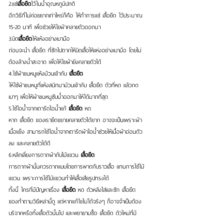
2.แช่
เสื้อยืด
ไว้ในน้ำอุณหภูมิปกติ 
อีกวิธีที่ไม่ค่อยยากเท่าไหร่ก็คือ ให้ทำการแช่ เสื้อยืด ไว้ประมาณ​ 
15-20 นาที เพื่อช่วยให้ใยผ้าคลายตัวออกมา
3.บิด
เสื้อยืด
ให้แห้งอย่างเบามือ
ก่อนจะนำ เสื้อยืด ที่ซักไปตากให้บิดเสื้อให้แห่งอย่างเบามือ โดยไม่
ต้องล้างน้ำสะอาด เพื่อให้ใยผ้ายังคลายตัวได้ 
4.ใช้ผ้าขนหนูแห้งม้วนเข้ากับ 
เสื้อยืด
ให้ใช้ผ้าขนหนูที่แห้งสนิทมาม้วนเข้ากับ เสื้อยืด ตัวที่หด แล้วกด
เบาๆ เพื่อให้ผ้าขนหนูซับน้ำออกมาให้ได้มากที่สุด
5.ใช้ไอน้ำจากเตารีดไอน้ำแก้ 
เสื้อยืด
 หด
หาก เสื้อยืด ของเรายืดขยายคลายตัวได้ยาก อาจจะเป็นเพราะผ้า
เนื้อแข็ง สามารถใช้ไอน้ำจากเตารีดผ้าไอน้ำช่วยให้เนื้อผ้าอ่อนตัว
ลง และคลายตัวได้ดี 
6.หลีกเลี่ยงการตากผ้ากับไม้แขวน 
เสื้อยืด
การตากผ้านั้นควรตากแบบโดยการพาดกับราวเสื้อ แทนการใช้ไม้
แขวน เพราะการใช้ไม้แขวนทำให้เสื้อเสียรูปทรงได้ 
ทั้งนี้ ใครที่มีปัญหาเรื่อง 
เสื้อยืด
 หด ตัวหลังใส่และซัก เสื้อยืด 
ของทำตามวิธีเหล่านี้ดู แต่หากแก้ไขไม่ได้จริงๆ ก็อาจจำเป็นต้อง
บริจาคหรือทิ้งเสื้อตัวนั้นไป และพยายามซื้อ เสื้อยืด ตัวใหม่ที่มี