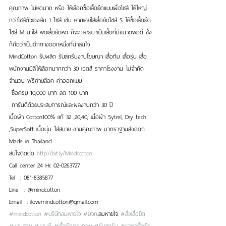
คุณภาพ ไม่หดมาก หรือ ให้เลือกซื้อเสื้อยืดแบบเผื่อไซส์ ให้ใหญ่
กว่าไซส์ตัวเองสัก 1 ไซส์ เช่น หากเคยใส่เสื้อยืดไซส์ S ให้ซื้อเสื้อยืด
ไซส์ M มาใส่ พอเสื้อยืดหด ก็จะกลายมาเป็นเสื้อที่มีขนาดพอดี ซึ่ง
ก็ถือว่าเป็นอีกทางออกหนึ่งที่น่าสนใจ
MindCotton รับผลิต รับสกรีนงานโฆษณา เสื้อทีม เสื้อรุ่น เสื้อ
พนักงานมีสีให้เลือกมากกว่า 30 เฉดสี ราคาโรงงาน ไม่จำกัด
จำนวน ฟรีค่าบล๊อค ค่าออกแบบ
 ซื้อครบ 10,000 บาท ลด 100 บาท 
 การันตีด้วยประสบการณ์และผลงานกว่า 30 ปี
เนื้อผ้า Cotton100% แท้ 32 ,20,40, เนื้อผ้า Sytrel, Dry tech 
,SuperSoft เนื้อนุ่ม ใส่สบาย งานคุณภาพ มาตราฐานส่งออก 
Made in Thailand
สนใจติดต่อ 
http://bit.ly/Mindcotton
Call center 24 Hr. 02-0263727
Tel  : 081-8385877
Line  : @mindcotton 
Email  : ilovemindcotton@gmail.com
#mindcotton
#บริษัทลมหายใจ
#บจก
.ลมหายใจ 
#สั่งเสื้อยืด
#งานสวย
#งานดี
#เสื้อยืดคุณภาพ
#รับสกรีน
#ราคาเสื้อยืด