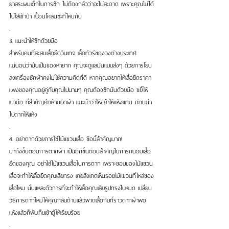
ยาสระผมเด็กในการซัก ไม่ต้องกลัวว่าจะไม่สะอาด เพราะคุณไม่ได้
ไปใส่เข้าป่า เปื้อนโคลนซะที่ไหนกัน
.
3. แนะนำให้ซักด้วยมือ
สำหรับคนที่สะสมเสื้อยืดวินเทจ เสื้อทัวร์ของวงต่างประเทศ 
แน่นอนว่ามันเป็นของหายาก คุณจะดูแลมันแบบส่งๆ ด้วยการโยน
ลงเครื่องซักผ้าคงไม่ใช่ความคิดที่ดี หากคุณอยากให้เสื้อยืดราคา
แพงของคุณอยู่คู่กับคุณไปนานๆ คุณต้องซักมันด้วยมือ ขยี้ให้
เบามือ ที่สำคัญคือห้ามบิดผ้า แนะนำว่าให้ขยำให้แห้งแทน ก่อนนำ
ไปตากให้แห้ง
.
4. อย่าตากด้วยการใช้ไม้แขวนเสื้อ ข้อนี้สำคัญมาก!
มาถึงขั้นตอนการตากผ้า เป็นอีกขั้นตอนสำคัญในการถนอมเสื้อ
ยืดของคุณ อย่าใช้ไม้แขวนเสื้อในการตาก เพราะขอบของไม้แขวน
เสื้อจะทำให้เสื้อยืดคุณเสียทรง เคยสังเกตเห็นรอยไม้แขวนที่ไหล่ของ
เสื้อไหม นั่นแหละตัวการที่จะทำให้เสื้อคุณเสียรูปทรงไปหมด เปลี่ยน
วิธีการตากใหม่ให้คุณกลับด้านแล้วพาดเสื้อกับที่ราวตากผ้าพอ
แห้งแล้วก็พับเก็บเข้าตู้ให้เรียบร้อย
.