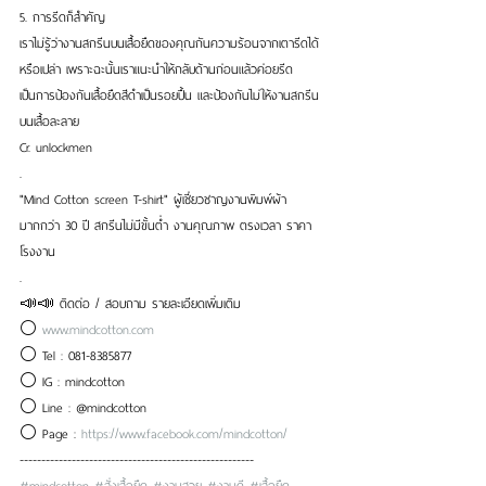
5. การรีดก็สำคัญ
เราไม่รู้ว่างานสกรีนบนเสื้อยืดของคุณกันความร้อนจากเตารีดได้
หรือเปล่า เพราะฉะนั้นเราแนะนำให้กลับด้านก่อนแล้วค่อยรีด 
เป็นการป้องกันเสื้อยืดสีดำเป็นรอยปื้น และป้องกันไม่ให้งานสกรีน
บนเสื้อละลาย
Cr. unlockmen
.
"Mind Cotton screen T-shirt" ผู้เชี่ยวชาญงานพิมพ์ผ้า
มากกว่า 30 ปี สกรีนไม่มีขั้นต่ำ งานคุณภาพ ตรงเวลา ราคา
โรงงาน
.
📣📣 ติดต่อ / สอบถาม รายละเอียดเพิ่มเติม
⚪ 
www.mindcotton.com
⚪ Tel : 081-8385877
⚪ IG : mindcotton
⚪ Line : @mindcotton
⚪ Page : 
https://www.facebook.com/mindcotton/
------------------------------------------------------
#mindcotton
#สั่งเสื้อยืด
#งานสวย
#งานดี
#เสื้อยืด