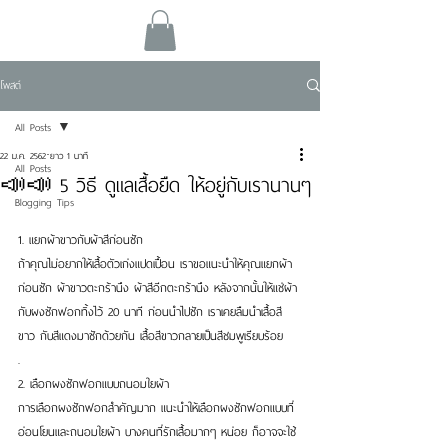
โพสต์
All Posts
22 ม.ค. 2562
ยาว 1 นาที
All Posts
📣📣 5 วิธี ดูแลเสื้อยืด ให้อยู่กับเรานานๆ
Blogging Tips
1. แยกผ้าขาวกับผ้าสีก่อนซัก
ถ้าคุณไม่อยากให้เสื้อตัวเก่งแปดเปื้อน เราขอแนะนำให้คุณแยกผ้า
ก่อนซัก ผ้าขาวตะกร้านึง ผ้าสีอีกตะกร้านึง หลังจากนั้นให้แช่ผ้า
กับผงซักฟอกทิ้งไว้ 20 นาที ก่อนนำไปซัก เราเคยลืมนำเสื้อสี
ขาว กับสีแดงมาซักด้วยกัน เสื้อสีขาวกลายเป็นสีชมพูเรียบร้อย
.
2. เลือกผงซักฟอกแบบถนอมใยผ้า
การเลือกผงซักฟอกสำคัญมาก แนะนำให้เลือกผงซักฟอกแบบที่
อ่อนโยนและถนอมใยผ้า บางคนที่รักเสื้อมากๆ หน่อย ก็อาจจะใช้