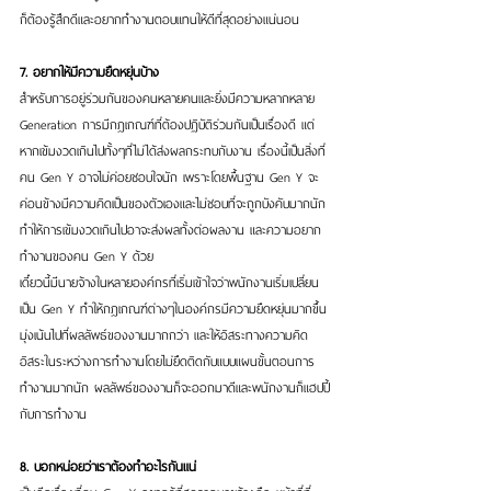
ก็ต้องรู้สึกดีและอยากทำงานตอบแทนให้ดีที่สุดอย่างแน่นอน
7. อยากให้มีความยืดหยุ่นบ้าง
สำหรับการอยู่ร่วมกันของคนหลายคนและยิ่งมีความหลากหลาย 
Generation การมีกฎเกณฑ์ที่ต้องปฏิบัติร่วมกันเป็นเรื่องดี แต่
หากเข้มงวดเกินไปทั้งๆที่ไม่ได้ส่งผลกระทบกับงาน เรื่องนี้เป็นสิ่งที่
คน Gen Y อาจไม่ค่อยชอบใจนัก เพราะโดยพื้นฐาน Gen Y จะ
ค่อนข้างมีความคิดเป็นของตัวเองและไม่ชอบที่จะถูกบังคับมากนัก 
ทำให้การเข้มงวดเกินไปอาจะส่งผลทั้งต่อผลงาน และความอยาก
ทำงานของคน Gen Y ด้วย
เดี๋ยวนี้มีนายจ้างในหลายองค์กรที่เริ่มเข้าใจว่าพนักงานเริ่มเปลี่ยน
เป็น Gen Y ทำให้กฎเกณฑ์ต่างๆในองค์กรมีความยืดหยุ่นมากขึ้น
มุ่งเน้นไปที่ผลลัพธ์ของงานมากกว่า และให้อิสระทางความคิด
อิสระในระหว่างการทำงานโดยไม่ยึดติดกับแบบแผนขั้นตอนการ
ทำงานมากนัก ผลลัพธ์ของงานก็จะออกมาดีและพนักงานก็แฮปปี้
กับการทำงาน
8. บอกหน่อยว่าเราต้องทำอะไรกันแน่