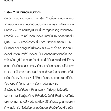
หัวหน้ารู้
1. Gen Y มีความอดทนไม่แพ้ใคร
มีคำวิจารณ์มากมายบอกว่า คน Gen Y เปลี่ยนงานบ่อย ทำงาน
ได้ไม่อดทน เจอแรงกดดันนิดหน่อยก็ลาออกแล้ว ทำให้หลายๆคน
มองว่า Gen Y ส่วนใหญ่เป็นเช่นนั้นจริงๆแต่ใครจะรู้ได้ว่าแท้จริง
แล้วทำไม Gen Y ถึงไม่อดทนต่องานเหล่านั้น ซึ่งหากลองมองใน
มุมคน Gen Y แล้วตั้งคำถามขึ้นมาว่า “แล้วทำไมต้องทน” และ
เป็นเรื่องปกติมากอยู่แล้วไม่ใช่เพียงแต่ Gen Y ที่จะคิด แต่ทุกคน
คงคิดไม่ต่างกันว่าทำไมต้องทน ในเมื่ออาจจะมีทางเลือกใหม่ที่ดี
กว่า หรืออยู่ที่อื่นอาจสบายใจกว่า และไม่ได้มีภาระอะไรที่ทำให้การ
ลาออกเป็นเรื่องยาก อันที่จริงแล้วคนเราก็มีความอดทนได้ไม่แตก
ต่างกัน แต่ในความอดทนนั้นมีปัจจัยที่ส่งผลต่อความอดทนที่ไม่
เหมือนกัน ดังนั้น Gen Y ไม่ใช่คนที่ไม่อดทน แต่ต้องมองให้เห็น
ถึงปัจจัยว่าทำไมคน Gen Y เลือกที่จะไม่ทนจะดีกว่า
สำหรับนายจ้างที่ยังอยากให้คน Gen Y ที่เก่งๆถูกใจยังอยู่ใน
องค์กร ควรเรียนรู้และศึกษาให้เห็นถึงปัจจัยที่ทำให้พนักงานรู้สึกไม่
อยากอดทนทำงานอีกต่อไป และคิดหาวิธีสร้างแรงจูงในการอยาก
ทำงานต่อ เช่น ซื้อใจด้วยความสนิทสนม เพิ่มเงินเดือนหรือโบนัส 