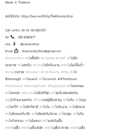
Made in Thailand
สนใจติดต่อ https://line.me/R/ti/p/%40mindcotton
Call center 24 Hr. 02-0263727
Tel 📞 : 081-8385877
Line 📱 : @mindcotton 
Email 📩 : ilovemindcotton@gmail.com
#mindcotton
#ส
ั่งเสื้อยืด 
#งานสวย
#งานด
ี 
#เส
ื้อยืด
คุณภาพ 
#ร
ับสกรีน 
#ราคาเส
ื้อยืดโรงงาน 
#สกร
ีนไม่มีขั้นต่ำ 
#งานค
ุณภาพ 
#ตรงเวลา
#ราคาโรงงาน
#Dtg
#เส
ื้อ
ยืดhennight 
#เส
ื้อevent 
#เส
ื้อconcert ##Tshirtteam 
#Tshirtevent
#Hennighttshirt
#Digitaltshirt
#เส
ื้อคอกลม 
#เส
ื้อคอปก 
#โรงงานเส
ื้อยืดดีที่สุด 
#ท
ี่สุดโรงพิมพ์สกรีน 
#ผ
ู้นำด้านงานสกรีน 
#โรงพ
ิมพ์ผู้เชี่ยวชาญ 
#เส
ื้อทีม 
#เส
ื้อรุ่น 
#เส
ื้อเก๋ไก๋ 
#เส
ื้อยืดกีฬาสี 
#เส
ื้อวิ่ง 
#เส
ื้อทีมงาน 
#เส
ื้อยืดขาย 
#เส
ื้อยืดของที่ระลึก 
#เส
ื้อยืดสกรีนดีงาม 
#เส
ื้อกลุ่ม 
#เส
ื้อทีม 
#เส
ื้อกิจกรรม 
#เส
ื้อโฆษณา 
#ร
้านสกรีนเสื้อ 
#สกร
ีนเสื้อ 
#สกร
ีนเสื้อบริษัท 
#สกร
ีนเสื้อราคาส่ง 
#สกร
ีนเสื้อ