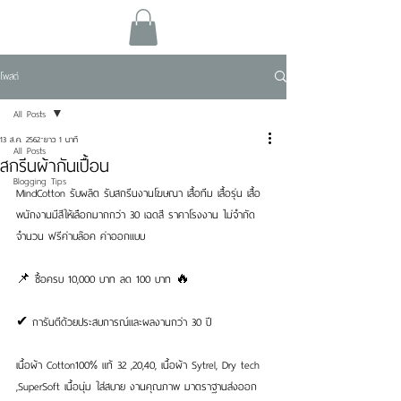
โพสต์
All Posts
13 ส.ค. 2562
ยาว 1 นาที
All Posts
สกรีนผ้ากันเปื้อน
Blogging Tips
MindCotton รับผลิต รับสกรีนงานโฆษณา เสื้อทีม เสื้อรุ่น เสื้อ
พนักงานมีสีให้เลือกมากกว่า 30 เฉดสี ราคาโรงงาน ไม่จำกัด
จำนวน ฟรีค่าบล๊อค ค่าออกแบบ
📌 ซื้อครบ 10,000 บาท ลด 100 บาท 🔥
✔ การันตีด้วยประสบการณ์และผลงานกว่า 30 ปี
เนื้อผ้า Cotton100% แท้ 32 ,20,40, เนื้อผ้า Sytrel, Dry tech 
,SuperSoft เนื้อนุ่ม ใส่สบาย งานคุณภาพ มาตราฐานส่งออก 