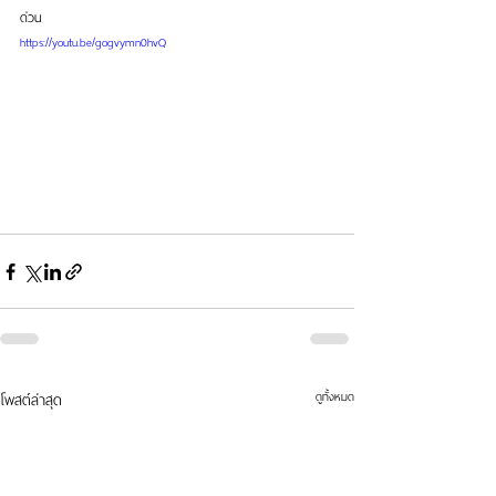
ด่วน
https://youtu.be/gogvymn0hvQ
ดูทั้งหมด
โพสต์ล่าสุด