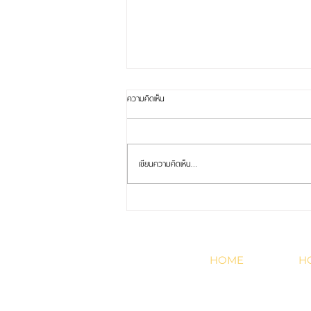
ความคิดเห็น
เขียนความคิดเห็น…
เบาะนั่งวิปัสสนา ช่วยเสริมสมาธิได้จริงไหม? เปิด
เหตุผลทางกายภาพและจิตใจ
HOME
H