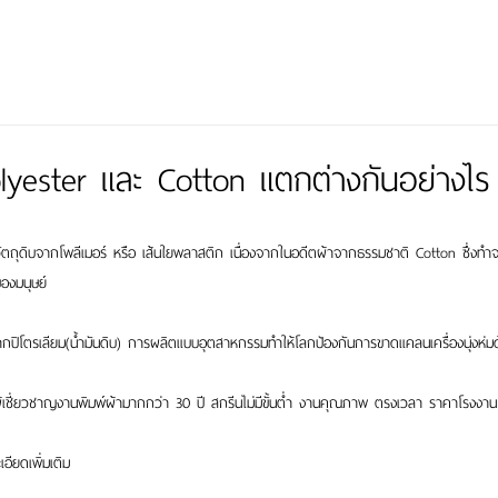
yester และ Cotton แตกต่างกันอย่างไร
วัตถุดิบจากโพลีเมอร์ หรือ เส้นใยพลาสติก เนื่องจากในอดีตผ้าจากธรรมชาติ Cotton ซึ่ง
องมนุษย์
าจากปิโตรเลียม(น้ำมันดิบ) การผลิตแบบอุตสาหกรรมทำให้โลกป้องกันการขาดแคลนเครื่องนุ่งห่มด
ู้เชี่ยวชาญงานพิมพ์ผ้ามากกว่า 30 ปี สกรีนไม่มีขั้นต่ำ งานคุณภาพ ตรงเวลา ราคาโรงงาน
ียดเพิ่มเติม