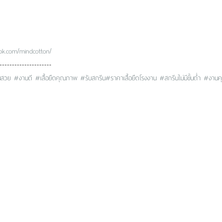
ook.com/mindcotton/
---------------------
นสวย
#งานดี
#เสื้อยืดคุณภาพ
#รับสกรีน
#ราคาเสื้อยืดโรงงาน
#สกรีนไม่มีขั้นต่ำ
#งานค