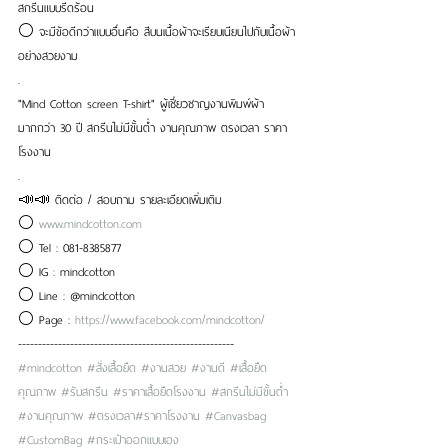
สกรีนแบบรีดร้อน
⚪ จะมีข้อดีกว่าแบบอื่นคือ สีบนเนื้อผ้าจะเรียบเนียนไปกับเนื้อผ้า
อย่างสวยงาม
.
"Mind Cotton screen T-shirt" ผู้เชี่ยวชาญงานพิมพ์ผ้า
มากกว่า 30 ปี สกรีนไม่มีขั้นต่ำ งานคุณภาพ ตรงเวลา ราคา
โรงงาน
.
📣📣 ติดต่อ / สอบถาม รายละเอียดเพิ่มเติม
⚪ 
www.mindcotton.com
⚪ Tel : 081-8385877
⚪ IG : mindcotton
⚪ Line : @mindcotton
⚪ Page : 
https://www.facebook.com/mindcotton/
------------------------------------------------------
#mindcotton
#สั่งเสื้อยืด
#งานสวย
#งานดี
#เสื้อยืด
คุณภาพ
#รับสกรีน
#ราคาเสื้อยืดโรงงาน
#สกรีนไม่มีขั้นต่ำ
#งานคุณภาพ
#ตรงเวลา
#ราคาโรงงาน
#Canvasbag
#CustomBag
#กระเป๋าออกแบบเอง