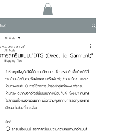
โพสต์
All Posts
7 พ.ย. 2561
ยาว 1 นาที
All Posts
การสกรีนแบบ.."DTG (Direct to Garment)"
Blogging Tips
ในช่วงยุคปัจจุบันวิธีนี้มีความนิยมมาก ซึ่งการสกรีนเสื้อด้วยวิธีนี้
จะคล้ายคลึงกับการพิมพ์เอกสารหรือพิมพ์รูปจากเครื่อง Printer 
โดยตรงเลยค่ะ เป็นการใช้วิธีการนำเสื้อเข้าสู่เครื่องพิมพ์สกรีน
โดยตรง อยากบอกว่าวิธีนี้นิยมมากเหมือนกันค่ะ ซึ่งเหมาะกับการ
ใช้สกรีนเสื้อแบบจำนวนมาก เพื่อความคุ้มค่ากับการลงทุนและการ
เสียเวลาในช่วงที่แกะบล็อก
.
ข้อดี
⚪ สกรีนเสื้อแบบนี้ สีเราที่สกรีนนั้นจะมีความทนทานกว่าแบบสี