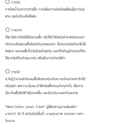
⚪ การบิด 
การบิดน้ำออกจากตัวเสื้อ ควรเลี่ยงการบิดแล้วเปลี่ยนเป็นการบีบ
แทน และไม่ต้องปั่นให้แห้ง
.
⚪ การตาก 
ให้เอาไปตากโดยใช้ไม้แขวนเสื้อ แล้วให้นำไม้หนีบผ้ามาหนีบตรงบ่า 
หรือตรงไหล่ของเสื้อยืดสกรีนลายของเรา ซึ่งมันจะช่วยรักษาไม่ให้
ไหล่ตก และคอเสื้อก็จะไม่ย้วยด้วยครับ และที่สำคัญอีกอย่างก็คือ
ให้ตากในที่ร่มด้วยนะครับ เพื่อเป็นการรักษาสีผ้า
.
⚪ การรีด 
เราไม่รู้ว่างานสกรีนบนเสื้อยืดของคุณกันความร้อนจากเตารีดได้
หรือเปล่า เพราะฉะนั้นแนะนำให้กลับเสื้อก่อนรีดทุกครั้ง เป็นการ
ป้องกันเสื้อยืดสีดำเป็นรอยปื้น และป้องกันงานสกรีนละลาย
.
"Mind Cotton screen T-shirt" ผู้เชี่ยวชาญงานพิมพ์ผ้า
มากกว่า 30 ปี สกรีนไม่มีขั้นต่ำ งานคุณภาพ ตรงเวลา ราคา
โรงงาน
.